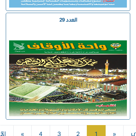
العدد 29
السابق
التالي
ى
«
1
2
3
4
»
الأ